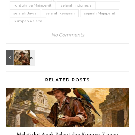
runtuhnya Majapahit
sejarah Indonesia
sejarah Jawa
sejarah kerajaan
sejarah Majapahit
Sumpah Palapa
No Comments
RELATED POSTS
Melatislot Anak Pelaut dan Kompas Zaman