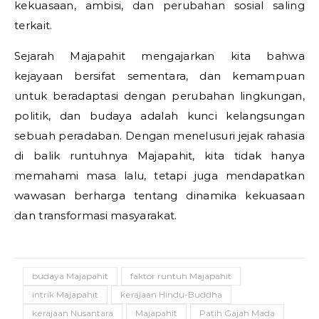
kekuasaan, ambisi, dan perubahan sosial saling
terkait.
Sejarah Majapahit mengajarkan kita bahwa
kejayaan bersifat sementara, dan kemampuan
untuk beradaptasi dengan perubahan lingkungan,
politik, dan budaya adalah kunci kelangsungan
sebuah peradaban. Dengan menelusuri jejak rahasia
di balik runtuhnya Majapahit, kita tidak hanya
memahami masa lalu, tetapi juga mendapatkan
wawasan berharga tentang dinamika kekuasaan
dan transformasi masyarakat.
budaya Majapahit
faktor runtuh Majapahit
intrik Majapahit
kerajaan Hindu-Buddha
kerajaan Nusantara
Majapahit
Patih Gajah Mada