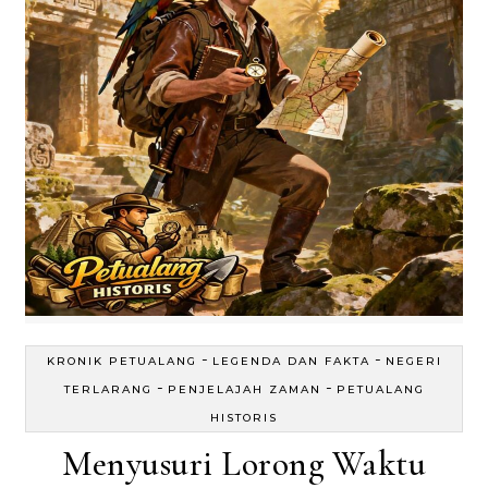
-
-
KRONIK PETUALANG
LEGENDA DAN FAKTA
NEGERI
-
-
TERLARANG
PENJELAJAH ZAMAN
PETUALANG
HISTORIS
Menyusuri Lorong Waktu