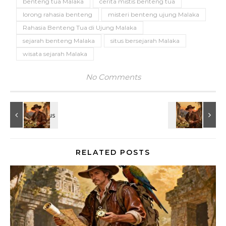
benteng tua Malaka
cerita mistis benteng tua
lorong rahasia benteng
misteri benteng ujung Malaka
Rahasia Benteng Tua di Ujung Malaka
sejarah benteng Malaka
situs bersejarah Malaka
wisata sejarah Malaka
No Comments
RELATED POSTS