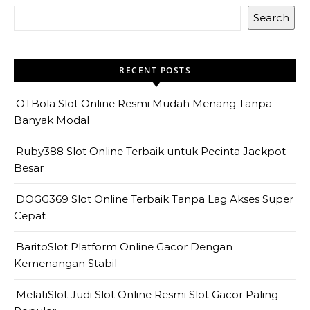
Search
RECENT POSTS
OTBola Slot Online Resmi Mudah Menang Tanpa
Banyak Modal
Ruby388 Slot Online Terbaik untuk Pecinta Jackpot
Besar
DOGG369 Slot Online Terbaik Tanpa Lag Akses Super
Cepat
BaritoSlot Platform Online Gacor Dengan
Kemenangan Stabil
MelatiSlot Judi Slot Online Resmi Slot Gacor Paling