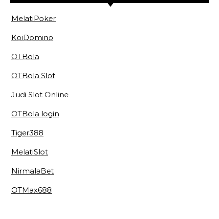
MelatiPoker
KoiDomino
OTBola
OTBola Slot
Judi Slot Online
OTBola login
Tiger388
MelatiSlot
NirmalaBet
OTMax688