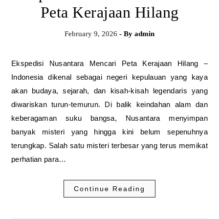
Peta Kerajaan Hilang
February 9, 2026
- By
admin
Ekspedisi Nusantara Mencari Peta Kerajaan Hilang –
Indonesia dikenal sebagai negeri kepulauan yang kaya
akan budaya, sejarah, dan kisah-kisah legendaris yang
diwariskan turun-temurun. Di balik keindahan alam dan
keberagaman suku bangsa, Nusantara menyimpan
banyak misteri yang hingga kini belum sepenuhnya
terungkap. Salah satu misteri terbesar yang terus memikat
perhatian para…
Continue Reading