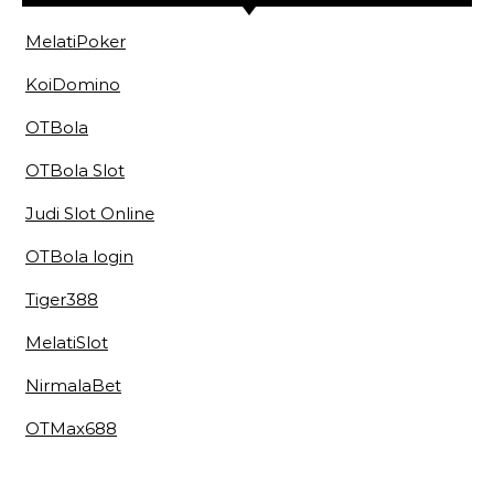
MelatiPoker
KoiDomino
OTBola
OTBola Slot
Judi Slot Online
OTBola login
Tiger388
MelatiSlot
NirmalaBet
OTMax688