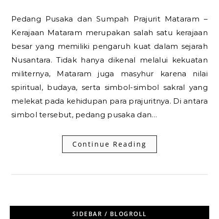
Pedang Pusaka dan Sumpah Prajurit Mataram –
Kerajaan Mataram merupakan salah satu kerajaan
besar yang memiliki pengaruh kuat dalam sejarah
Nusantara. Tidak hanya dikenal melalui kekuatan
militernya, Mataram juga masyhur karena nilai
spiritual, budaya, serta simbol-simbol sakral yang
melekat pada kehidupan para prajuritnya. Di antara
simbol tersebut, pedang pusaka dan…
Continue Reading
SIDEBAR / BLOGROLL