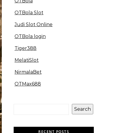
OTBola
OTBola Slot
Judi Slot Online
OTBola login
Tiger388
MelatiSlot
NirmalaBet
OTMax688
Search
RECENT POSTS