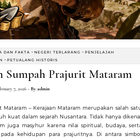
-
-
A DAN FAKTA
NEGERI TERLARANG
PENJELAJAH
-
N
PETUALANG HISTORIS
n Sumpah Prajurit Mataram
bruary 7, 2026
- By
admin
uh kuat dalam sejarah Nusantara. Tidak hanya dikena
m juga masyhur karena nilai spiritual, budaya, sert
 pada kehidupan para prajuritnya. Di antara simbo