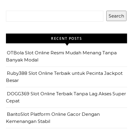
Search
RECENT POSTS
OTBola Slot Online Resmi Mudah Menang Tanpa
Banyak Modal
Ruby388 Slot Online Terbaik untuk Pecinta Jackpot
Besar
DOGG369 Slot Online Terbaik Tanpa Lag Akses Super
Cepat
BaritoSlot Platform Online Gacor Dengan
Kemenangan Stabil