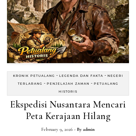
-
-
KRONIK PETUALANG
LEGENDA DAN FAKTA
NEGERI
-
-
TERLARANG
PENJELAJAH ZAMAN
PETUALANG
HISTORIS
Ekspedisi Nusantara Mencari
Peta Kerajaan Hilang
February 9, 2026
- By
admin