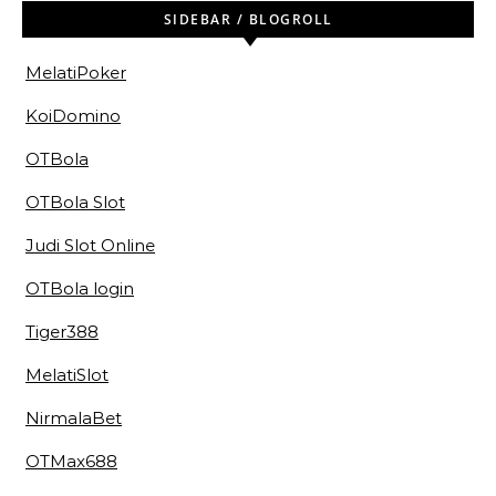
SIDEBAR / BLOGROLL
MelatiPoker
KoiDomino
OTBola
OTBola Slot
Judi Slot Online
OTBola login
Tiger388
MelatiSlot
NirmalaBet
OTMax688