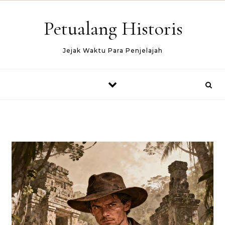
Skip to content
Petualang Historis
Jejak Waktu Para Penjelajah