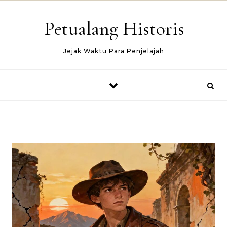
Skip to content
Petualang Historis
Jejak Waktu Para Penjelajah