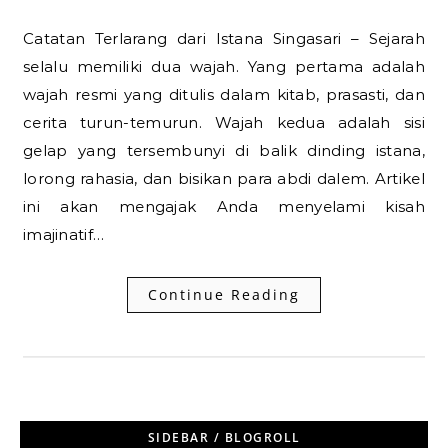
Catatan Terlarang dari Istana Singasari – Sejarah
selalu memiliki dua wajah. Yang pertama adalah
wajah resmi yang ditulis dalam kitab, prasasti, dan
cerita turun-temurun. Wajah kedua adalah sisi
gelap yang tersembunyi di balik dinding istana,
lorong rahasia, dan bisikan para abdi dalem. Artikel
ini akan mengajak Anda menyelami kisah
imajinatif…
Continue Reading
SIDEBAR / BLOGROLL