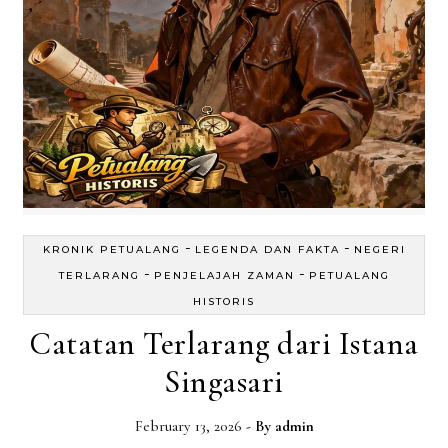
-
-
KRONIK PETUALANG
LEGENDA DAN FAKTA
NEGERI
-
-
TERLARANG
PENJELAJAH ZAMAN
PETUALANG
HISTORIS
Catatan Terlarang dari Istana
Singasari
February 13, 2026
- By
admin